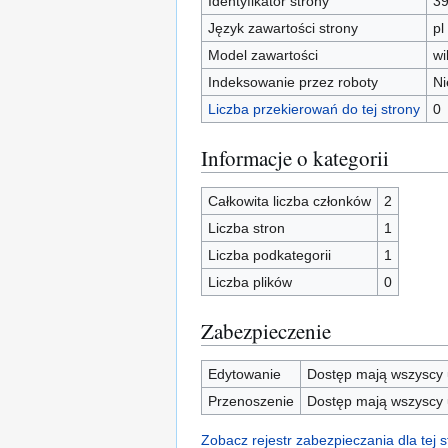
Identyfikator strony
3
Język zawartości strony
pl
Model zawartości
wi
Indeksowanie przez roboty
Ni
Liczba przekierowań do tej strony
0
Informacje o kategorii
Całkowita liczba członków
2
Liczba stron
1
Liczba podkategorii
1
Liczba plików
0
Zabezpieczenie
Edytowanie
Dostęp mają wszyscy u
Przenoszenie
Dostęp mają wszyscy u
Zobacz rejestr zabezpieczania dla tej s