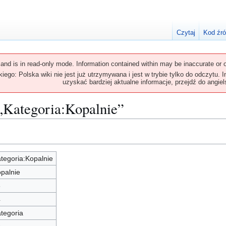
Czytaj
Kod źr
 and is in read-only mode. Information contained within may be inaccurate or o
ego: Polska wiki nie jest już utrzymywana i jest w trybie tylko do odczytu. 
uzyskać bardziej aktualne informacje, przejdź do angiels
 „Kategoria:Kopalnie”
tegoria:Kopalnie
palnie
3
4
tegoria