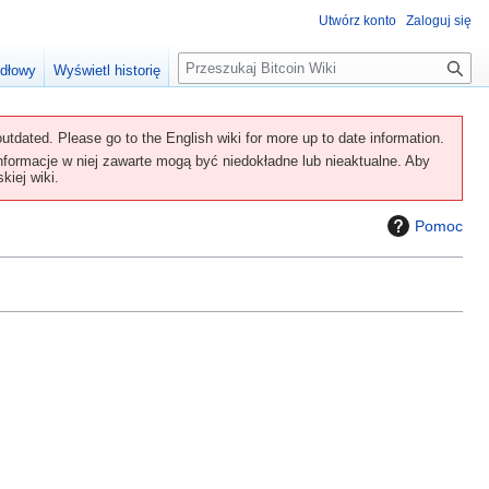
Utwórz konto
Zaloguj się
S
ódłowy
Wyświetl historię
z
u
k
utdated. Please go to the English wiki for more up to date information.
a
Informacje w niej zawarte mogą być niedokładne lub nieaktualne. Aby
kiej wiki.
j
Pomoc