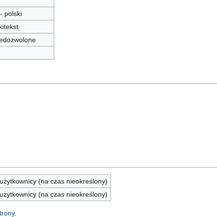
9
 - polski
kitekst
edozwolone
żytkownicy (na czas nieokreślony)
żytkownicy (na czas nieokreślony)
trony.