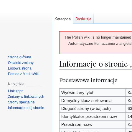
Kategoria
Dyskusja
The Polish wiki is no longer maintained
Automatyczne tłumaczenie z angielski
Strona główna
Informacje o stronie
Ostatnie zmiany
Losowa strona
Pomoc z MediaWiki
Podstawowe informacje
Przejdź
Przejdź
Narzędzia
do
do
Linkujące
nawigacji
wyszukiwania
Wyświetlany tytuł
Ka
Zmiany w linkowanych
Domyślny klucz sortowania
Ko
Strony specjalne
Informacje o tej stronie
Długość strony (w bajtach)
6
Identyfikator przestrzeni nazw
1
Przestrzeń nazw
Ka