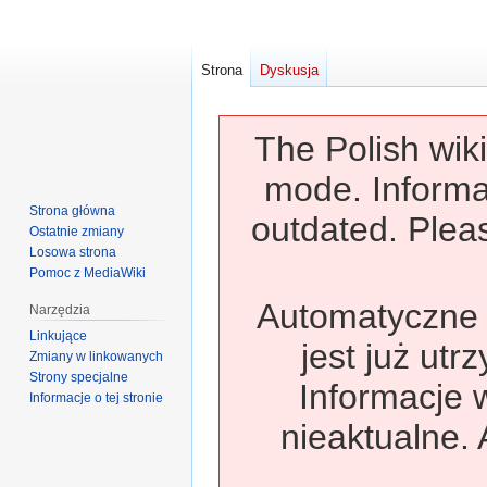
Strona
Dyskusja
The Polish wiki
mode. Informa
Strona główna
outdated. Pleas
Ostatnie zmiany
Losowa strona
Pomoc z MediaWiki
Automatyczne t
Narzędzia
Linkujące
jest już utr
Zmiany w linkowanych
Strony specjalne
Informacje 
Informacje o tej stronie
nieaktualne. 