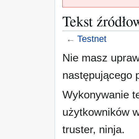
Tekst źródło
←
Testnet
Przejdź
Przejdź
Nie masz uprawn
do
do
nawigacji
wyszukiwania
następującego 
Wykonywanie tej
użytkowników w
truster, ninja.