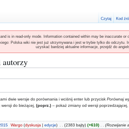
Czytaj
Kod źr
 and is in read-only mode. Information contained within may be inaccurate or o
ego: Polska wiki nie jest już utrzymywana i jest w trybie tylko do odczytu. 
uzyskać bardziej aktualne informacje, przejdź do angiels
i autorzy
i dwie wersje do porównania i wciśnij enter lub przycisk
Porównaj w
 wersji do bieżącej,
(poprz.)
– pokaż zmiany od wersji poprzedzającej
 2015
Wargo
dyskusja
edycje
2383 bajty
+610
Rozwijanie a