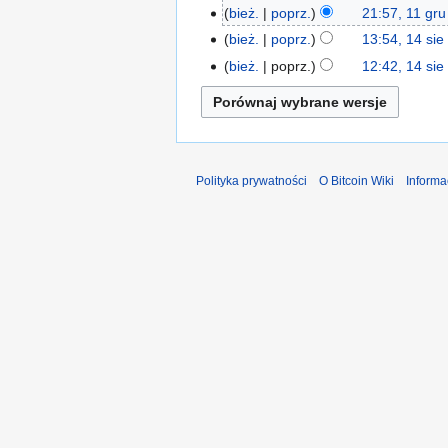
g
bież.
poprz.
21:57, 11 gr
1
r
1
bież.
poprz.
13:54, 14 sie
1
u
g
N
4
bież.
poprz.
12:42, 14 sie
2
r
i
s
0
u
e
i
1
2
p
e
5
0
o
2
1
d
0
Polityka prywatności
O Bitcoin Wiki
Informa
2
a
1
n
1
o
o
p
i
s
u
z
m
i
a