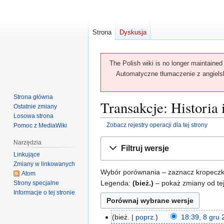
Strona
Dyskusja
The Polish wiki is no longer maintained
Automatyczne tłumaczenie z angielski
Strona główna
Transakcje: Historia 
Ostatnie zmiany
Losowa strona
Zobacz rejestry operacji dla tej strony
Pomoc z MediaWiki
Przejdź
Przejdź
Narzędzia
Filtruj wersje
do
do
Linkujące
nawigacji
wyszukiwania
Zmiany w linkowanych
Wybór porównania – zaznacz kropeczkam
Atom
Legenda:
(bież.)
– pokaż zmiany od tej
Strony specjalne
Informacje o tej stronie
bież.
poprz.
18:39, 8 gru
8