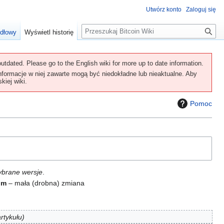
Utwórz konto
Zaloguj się
S
ódłowy
Wyświetl historię
z
u
k
utdated. Please go to the English wiki for more up to date information.
a
Informacje w niej zawarte mogą być niedokładne lub nieaktualne. Aby
kiej wiki.
j
Pomoc
ybrane wersje
.
,
m
– mała (drobna) zmiana
rtykułu