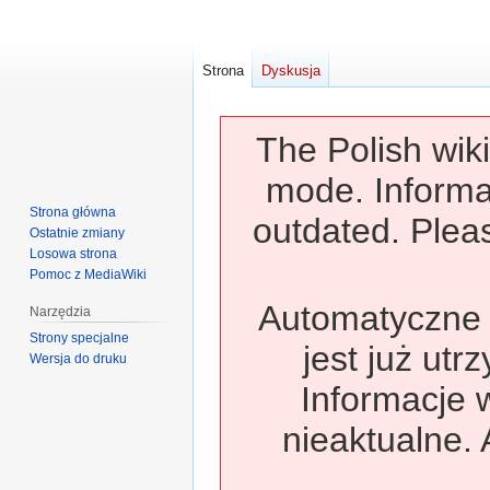
Strona
Dyskusja
The Polish wiki
mode. Informa
Strona główna
outdated. Pleas
Ostatnie zmiany
Losowa strona
Pomoc z MediaWiki
Automatyczne t
Narzędzia
Strony specjalne
jest już utr
Wersja do druku
Informacje 
nieaktualne. 