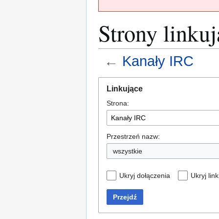
Strony linku
←
Kanały IRC
Przejdź
Przejdź
Linkujące
do
do
Strona:
nawigacji
wyszukiwania
Przestrzeń nazw:
wszystkie
Ukryj dołączenia
Ukryj link
Przejdź