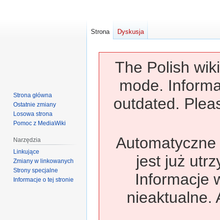
Strona
Dyskusja
The Polish wiki
mode. Informa
Strona główna
outdated. Pleas
Ostatnie zmiany
Losowa strona
Pomoc z MediaWiki
Automatyczne t
Narzędzia
Linkujące
jest już utr
Zmiany w linkowanych
Strony specjalne
Informacje 
Informacje o tej stronie
nieaktualne. 