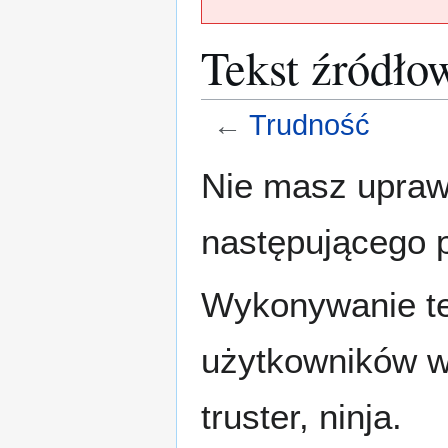
Tekst źródło
←
Trudność
Przejdź
Przejdź
Nie masz uprawn
do
do
nawigacji
wyszukiwania
następującego 
Wykonywanie tej
użytkowników w
truster, ninja.