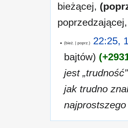
bieżącej,
(poprz
poprzedzającej
1
22:25, 
bież.
poprz.
4
s
bajtów
+293
i
e
2
jest „trudnoś
0
1
jak trudno zn
1
najprostszego 