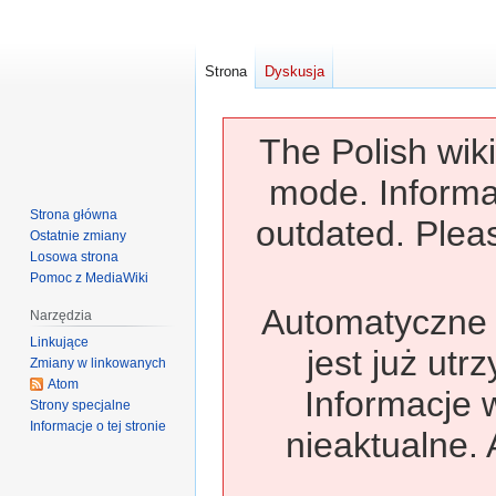
Strona
Dyskusja
The Polish wiki
mode. Informa
Strona główna
outdated. Pleas
Ostatnie zmiany
Losowa strona
Pomoc z MediaWiki
Automatyczne t
Narzędzia
Linkujące
jest już utr
Zmiany w linkowanych
Atom
Informacje 
Strony specjalne
Informacje o tej stronie
nieaktualne. 