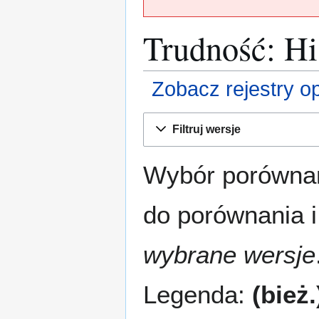
Trudność: His
Zobacz rejestry ope
Przejdź
Przejdź
Filtruj wersje
do
do
nawigacji
wyszukiwania
Wybór porównan
do porównania i
wybrane wersje
Legenda:
(bież.