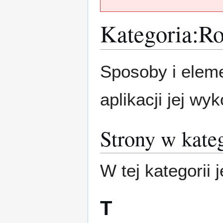
Kategoria
:
Ro
Przejdź
Przejdź
Sposoby i eleme
do
do
nawigacji
wyszukiwania
aplikacji jej wy
Strony w kate
W tej kategorii j
T