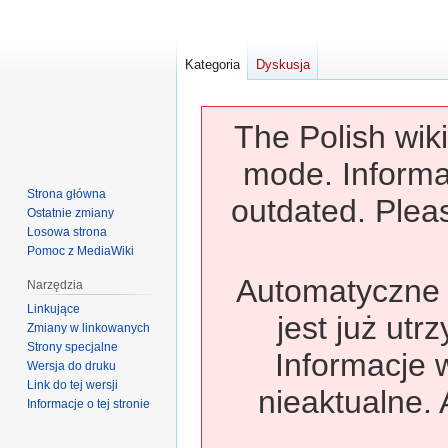
Kategoria
Dyskusja
The Polish wiki
mode. Informa
Strona główna
outdated. Pleas
Ostatnie zmiany
Losowa strona
Pomoc z MediaWiki
Automatyczne t
Narzędzia
Linkujące
jest już utr
Zmiany w linkowanych
Strony specjalne
Informacje 
Wersja do druku
Link do tej wersji
nieaktualne. 
Informacje o tej stronie