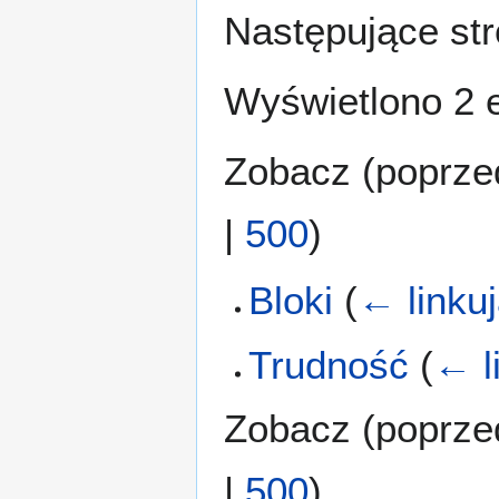
Następujące str
Wyświetlono 2 
Zobacz (
poprze
|
500
)
Bloki
(
← linku
Trudność
(
← l
Zobacz (
poprze
|
500
)