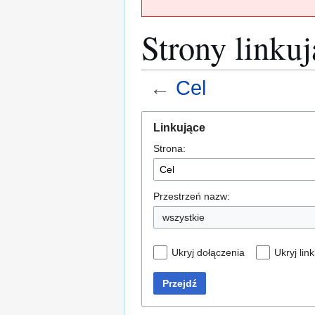
Strony linku
←
Cel
Przejdź
Przejdź
Linkujące
do
do
Strona:
nawigacji
wyszukiwania
Przestrzeń nazw:
wszystkie
Ukryj dołączenia
Ukryj link
Przejdź