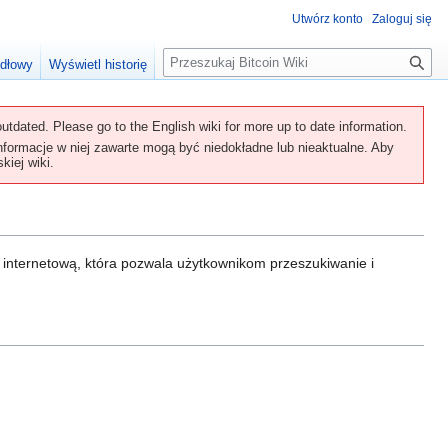
Utwórz konto
Zaloguj się
S
ódłowy
Wyświetl historię
z
u
k
utdated. Please go to the English wiki for more up to date information.
a
Informacje w niej zawarte mogą być niedokładne lub nieaktualne. Aby
kiej wiki.
j
ą internetową, która pozwala użytkownikom przeszukiwanie i