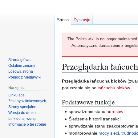
Strona
Dyskusja
The Polish wiki is no longer maintained
Automatyczne tłumaczenie z angielski
Strona główna
Przeglądarka łańcuc
Ostatnie zmiany
Losowa strona
Pomoc z MediaWiki
Przejdź
Przejdź
Przeglądarka łańcucha bloków
(zwan
do
do
poruszanie się po
łańcuchu bloków
.
Narzędzia
nawigacji
wyszukiwania
Linkujące
Podstawowe funkcje
Zmiany w linkowanych
Strony specjalne
sprawdzenie stanu
adresów
Wersja do druku
Link do tej wersji
Śledzenie historii transakcji
Informacje o tej stronie
sprawdzanie stanu zaakceptowani
monitorowanie
mocy sieci, trudnośc