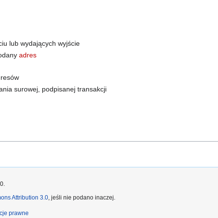
ściu lub wydających wyjście
podany
adres
dresów
nia surowej, podpisanej transakcji
0.
ns Attribution 3.0
, jeśli nie podano inaczej.
cje prawne