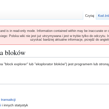
Czytaj
Kod źr
 and is in read-only mode. Information contained within may be inaccurate or o
ego: Polska wiki nie jest już utrzymywana i jest w trybie tylko do odczytu. 
uzyskać bardziej aktualne informacje, przejdź do angiels
ha bloków
a "block explorer" lub "eksplorator bloków") jest programem lub stron
a
transakcji
i
i innych statystyk