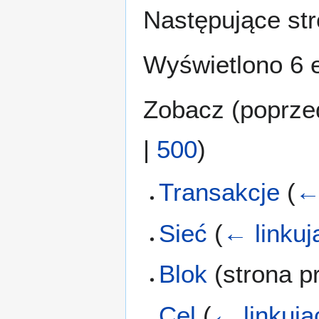
Następujące str
Wyświetlono 6 
Zobacz (
poprze
|
500
)
Transakcje
(
←
Sieć
(
← linkuj
Blok
(strona p
Cel
(
← linkują