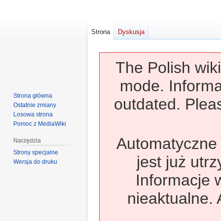
Strona
Dyskusja
The Polish wiki
mode. Informa
Strona główna
outdated. Pleas
Ostatnie zmiany
Losowa strona
Pomoc z MediaWiki
Automatyczne t
Narzędzia
Strony specjalne
jest już utr
Wersja do druku
Informacje 
nieaktualne. 