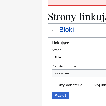
Strony linku
←
Bloki
Przejdź
Przejdź
Linkujące
do
do
Strona:
nawigacji
wyszukiwania
Przestrzeń nazw:
wszystkie
Ukryj dołączenia
Ukryj link
Przejdź